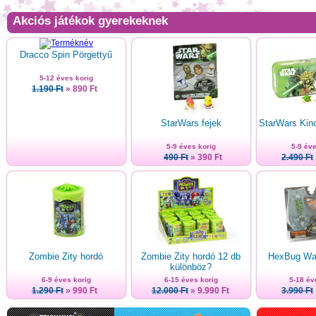
Akciós játékok gyerekeknek
Dracco Spin Pörgettyű
5-12 éves korig
1.190 Ft
» 890 Ft
StarWars fejek
StarWars Kinc
5-9 éves korig
5-9 éve
490 Ft
» 390 Ft
2.490 Ft
Zombie Zity hordó
Zombie Zity hordó 12 db
HexBug War
különböz?
6-9 éves korig
6-15 éves korig
5-18 év
1.290 Ft
» 990 Ft
12.000 Ft
» 9.990 Ft
3.990 Ft