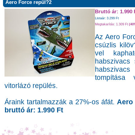
Aero Force repül?2
Bruttó ár: 1.990 
Listaár: 3.299 Ft
Megtakarítás: 1.309 Ft
(40
Az Aero Forc
csúzlis kil
vel kaphat
habszivacs 
habszivac
tompítása 
vitorlázó repülés.
Áraink tartalmazzák a 27%-os áfát.
Aero 
bruttó ár: 1.990 Ft