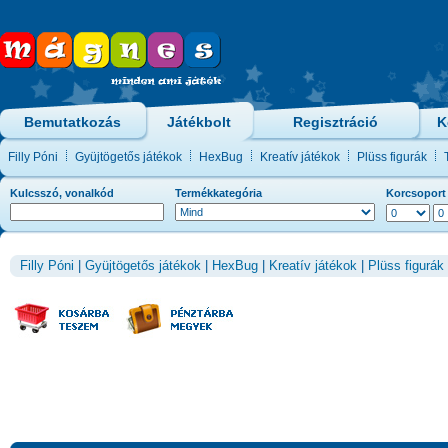
Bemutatkozás
Játékbolt
Regisztráció
K
Filly Póni
Gyüjtögetős játékok
HexBug
Kreatív játékok
Plüss figurák
Kulcsszó, vonalkód
Termékkategória
Korcsoport
Filly Póni
|
Gyüjtögetős játékok
|
HexBug
|
Kreatív játékok
|
Plüss figurák