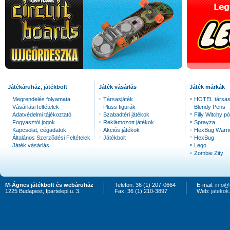
Játékáruház, játékbolt
Játék vásárlás
Játék márkák
Megrendelés folyamata
Társasjáték
HOTEL társas
Vásárlási feltételek
Plüss figurák
Blendy Pens
Adatvédelmi tájékoztató
Szabadtéri játékok
Filly Witchy pó
Fogyasztói jogok
Reklámozott játékok
Sprayza
Kapcsolat, cégadatok
Akciós játékok
HexBug Warri
Általános Szerződési Feltételek
Játékbolt
HexBug
Játék vásárlás
Lego
Zombie Zity
M-Ágnes játékbolt és webáruház
Telefon: 36 (1) 207-0664
E-mail:
info@
1225 Budapest, Ipartelepi u. 3.
Fax: 36 (1) 210-3897
Web:
jateko