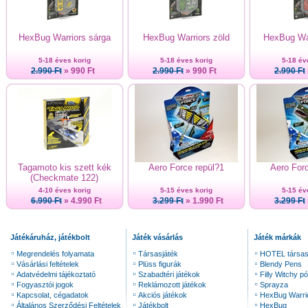
HexBug Warriors sárga
HexBug Warriors zöld
HexBug War
5-18 éves korig
5-18 éves korig
5-18 év
2.990 Ft
» 990 Ft
2.990 Ft
» 990 Ft
2.990 Ft
Tagamoto kis szett kék
Aero Force repül?1
Aero Forc
(Checkmate 122)
4-10 éves korig
5-15 éves korig
5-15 év
6.990 Ft
» 4.990 Ft
3.299 Ft
» 1.990 Ft
3.299 Ft
Játékáruház, játékbolt
Játék vásárlás
Játék márkák
Megrendelés folyamata
Társasjáték
HOTEL társas
Vásárlási feltételek
Plüss figurák
Blendy Pens
Adatvédelmi tájékoztató
Szabadtéri játékok
Filly Witchy pó
Fogyasztói jogok
Reklámozott játékok
Sprayza
Kapcsolat, cégadatok
Akciós játékok
HexBug Warri
Általános Szerződési Feltételek
Játékbolt
HexBug