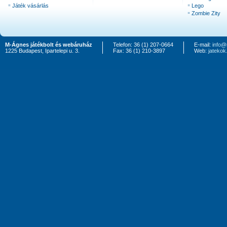
Játék vásárlás
Lego
Zombie Zity
M-Ágnes játékbolt és webáruház
Telefon: 36 (1) 207-0664
E-mail:
info@
1225 Budapest, Ipartelepi u. 3.
Fax: 36 (1) 210-3897
Web:
jateko