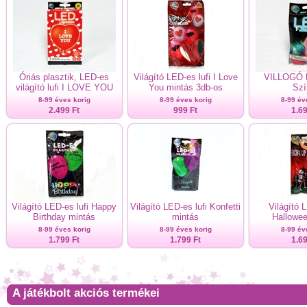
Óriás plasztik, LED-es
Világító LED-es lufi I Love
VILLOGÓ L
világító lufi I LOVE YOU
You mintás 3db-os
Szí
8-99 éves korig
8-99 éves korig
8-99 év
2.499 Ft
999 Ft
1.69
Világító LED-es lufi Happy
Világító LED-es lufi Konfetti
Világító L
Birthday mintás
mintás
Hallowee
8-99 éves korig
8-99 éves korig
8-99 év
1.799 Ft
1.799 Ft
1.69
A játékbolt akciós termékei