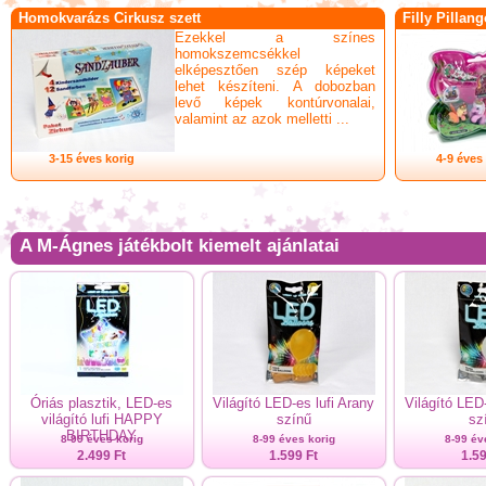
Homokvarázs Cirkusz szett
Filly Pillan
Ezekkel a színes
homokszemcsékkel
elképesztően szép képeket
lehet készíteni. A dobozban
levő képek kontúrvonalai,
valamint az azok melletti ...
3-15 éves korig
4-9 éves
A M-Ágnes játékbolt kiemelt ajánlatai
Óriás plasztik, LED-es
Világító LED-es lufi Arany
Világító LED-
világító lufi HAPPY
színű
sz
BIRTHDAY
8-99 éves korig
8-99 éves korig
8-99 év
2.499 Ft
1.599 Ft
1.59