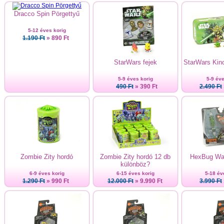
Dracco Spin Pörgettyű
5-12 éves korig
1.190 Ft
» 890 Ft
StarWars fejek
StarWars Kinc
5-9 éves korig
5-9 éve
490 Ft
» 390 Ft
2.490 Ft
Zombie Zity hordó
Zombie Zity hordó 12 db
HexBug War
különböz?
6-9 éves korig
6-15 éves korig
5-18 év
1.290 Ft
» 990 Ft
12.000 Ft
» 9.990 Ft
3.990 Ft