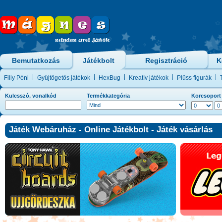
Bemutatkozás
Játékbolt
Regisztráció
K
Filly Póni
Gyüjtögetős játékok
HexBug
Kreatív játékok
Plüss figurák
Kulcsszó, vonalkód
Termékkategória
Korcsoport
Játék Webáruház - Online Játékbolt - Játék vásárlás