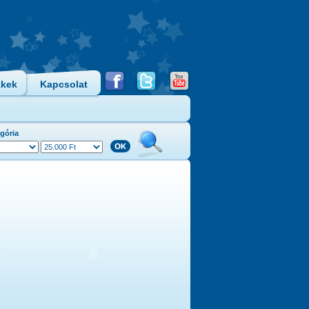
kkek
Kapcsolat
gória