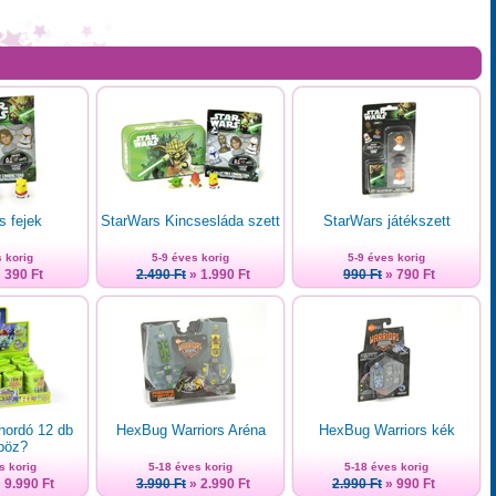
s fejek
StarWars Kincsesláda szett
StarWars játékszett
 korig
5-9 éves korig
5-9 éves korig
 390 Ft
2.490 Ft
» 1.990 Ft
990 Ft
» 790 Ft
hordó 12 db
HexBug Warriors Aréna
HexBug Warriors kék
böz?
s korig
5-18 éves korig
5-18 éves korig
 9.990 Ft
3.990 Ft
» 2.990 Ft
2.990 Ft
» 990 Ft