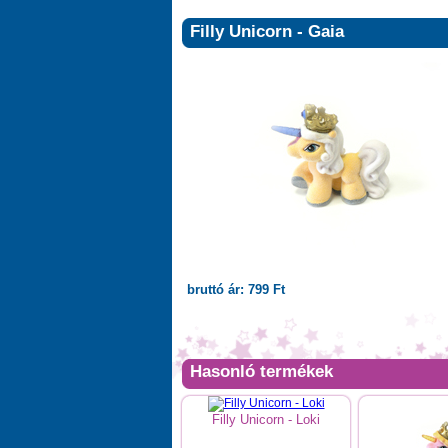
Filly Unicorn - Gaia
bruttó ár: 799 Ft
Hasonló termékek
Filly Unicorn - Loki