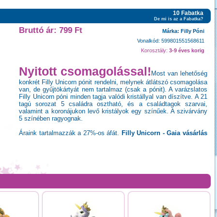
10 Fabatka
De mi is az a Fabatka?
Bruttó ár: 799 Ft
Márka: Filly Póni
Vonalkód: 599801551568611
Korosztály:
3-9 éves korig
Nyitott csomagolással!
Most van lehetőség
konkrét Filly Unicorn pónit rendelni, melynek átlátszó csomagolása
van, de gyűjtökártyát nem tartalmaz (csak a pónit). A varázslatos
Filly Unicorn póni minden tagja valódi kristállyal van díszítve. A 21
tagú sorozat 5 családra osztható, és a családtagok szarvai,
valamint a koronájukon levő kristályok egy színűek. A szivárvány
5 színében ragyognak.
Áraink tartalmazzák a 27%-os áfát.
Filly Unicorn - Gaia vásárlás