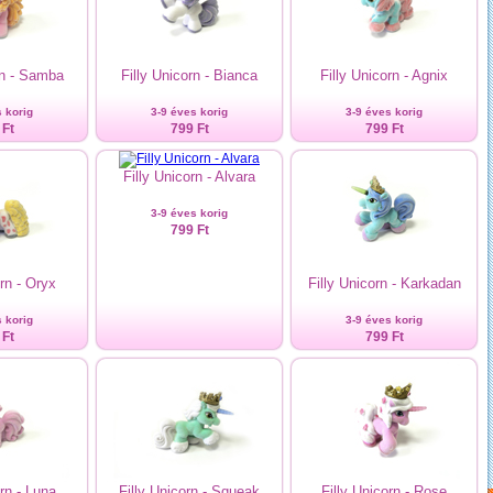
rn - Samba
Filly Unicorn - Bianca
Filly Unicorn - Agnix
 korig
3-9 éves korig
3-9 éves korig
 Ft
799 Ft
799 Ft
Filly Unicorn - Alvara
3-9 éves korig
799 Ft
orn - Oryx
Filly Unicorn - Karkadan
 korig
3-9 éves korig
 Ft
799 Ft
orn - Luna
Filly Unicorn - Squeak
Filly Unicorn - Rose