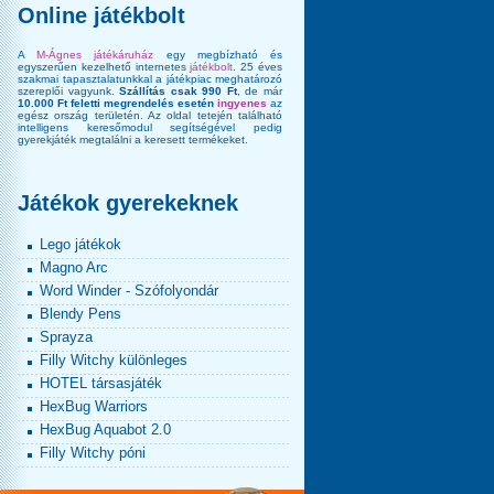
Online játékbolt
A
M-Ágnes játékáruház
egy megbízható és
egyszerűen kezelhető internetes
játékbolt
. 25 éves
szakmai tapasztalatunkkal a játékpiac meghatározó
szereplői vagyunk.
Szállítás csak 990 Ft
, de már
10.000 Ft feletti megrendelés esetén
ingyenes
az
egész ország területén. Az oldal tetején található
intelligens keresőmodul segítségével pedig
gyerekjáték megtalálni a keresett termékeket.
Játékok gyerekeknek
Lego játékok
Magno Arc
Word Winder - Szófolyondár
Blendy Pens
Sprayza
Filly Witchy különleges
HOTEL társasjáték
HexBug Warriors
HexBug Aquabot 2.0
Filly Witchy póni