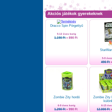
Akciós játékok gyerekeknek
Dracco Spin Pörgettyű
5-12 éves korig
1.190 Ft
» 890 Ft
StarWar
5-9 éves
490 Ft
»
Zombie Zity hordó
Zombie Zity 
külön
6-9 éves korig
6-15 éve
1.290 Ft
» 990 Ft
12.000 Ft
»