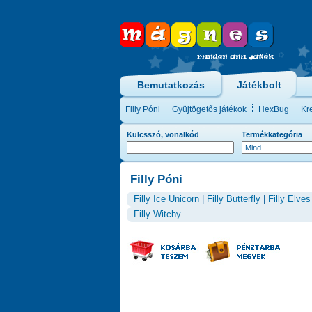
Bemutatkozás
Játékbolt
Filly Póni
Gyüjtögetős játékok
HexBug
Kre
Kulcsszó, vonalkód
Termékkategória
Filly Póni
Filly Ice Unicorn
|
Filly Butterfly
|
Filly Elves
Filly Witchy