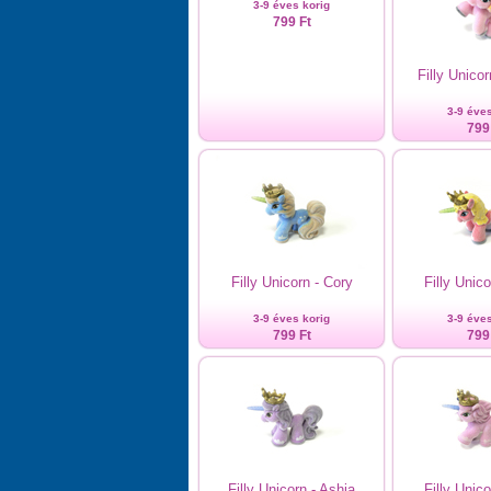
3-9 éves korig
799 Ft
Filly Unico
3-9 éves
799
Filly Unicorn - Cory
Filly Unic
3-9 éves korig
3-9 éves
799 Ft
799
Filly Unicorn - Ashia
Filly Unic