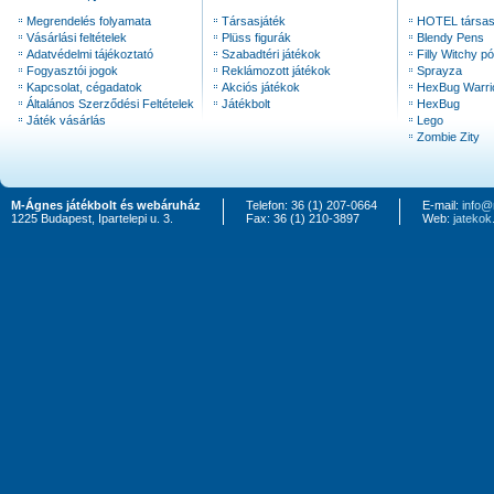
Megrendelés folyamata
Társasjáték
HOTEL társas
Vásárlási feltételek
Plüss figurák
Blendy Pens
Adatvédelmi tájékoztató
Szabadtéri játékok
Filly Witchy pó
Fogyasztói jogok
Reklámozott játékok
Sprayza
Kapcsolat, cégadatok
Akciós játékok
HexBug Warri
Általános Szerződési Feltételek
Játékbolt
HexBug
Játék vásárlás
Lego
Zombie Zity
M-Ágnes játékbolt és webáruház
Telefon: 36 (1) 207-0664
E-mail:
info@
1225 Budapest, Ipartelepi u. 3.
Fax: 36 (1) 210-3897
Web:
jateko