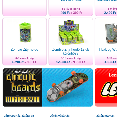
StarWars fejek
StarWars Kinc
5-9 éves korig
5-9 éve
490 Ft
» 390 Ft
2.490 Ft
Zombie Zity hordó
Zombie Zity hordó 12 db
HexBug War
különböz?
6-9 éves korig
6-15 éves korig
5-18 év
1.290 Ft
» 990 Ft
12.000 Ft
» 9.990 Ft
3.990 Ft
Játékáruház, játékbolt
Játék vásárlás
Játék márkák