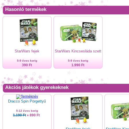
Hasonló termékek
StarWars fejek
StarWars Kincsesláda szett
5-9 éves korig
5-9 éves korig
390 Ft
1.990 Ft
Akciós játékok gyerekeknek
Dracco Spin Pörgettyű
5-12 éves korig
1.190 Ft
» 890 Ft