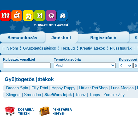
Bemutatkozás
Játékbolt
Regisztráció
K
Filly Póni
Gyüjtögetős játékok
HexBug
Kreatív játékok
Plüss figurák
Kulcsszó, vonalkód
Termékkategória
Korcsoport
Gyüjtögetős játékok
Dracco Spin
|
Filly Póni
|
Happy Puppy
|
Littlest PetShop
|
Luna Magica
|
Slingers
|
Smoodoo
|
StarWars fejek
|
Toonz
|
Topps
|
Zombie Zity