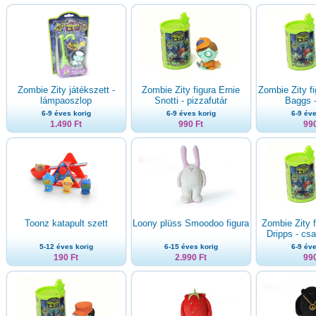
Zombie Zity játékszett -
Zombie Zity figura Ernie
Zombie Zity f
lámpaoszlop
Snotti - pizzafutár
Baggs -
6-9 éves korig
6-9 éves korig
6-9 éve
1.490 Ft
990 Ft
990
Toonz katapult szett
Loony plüss Smoodoo figura
Zombie Zity f
Dripps - csa
5-12 éves korig
6-15 éves korig
6-9 éve
190 Ft
2.990 Ft
990