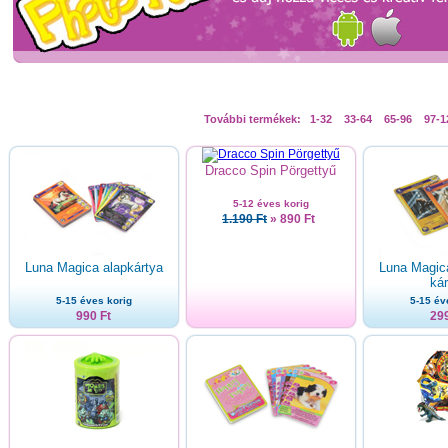
További termékek:
1-32
33-64
65-96
97-1
Dracco Spin Pörgettyű
5-12 éves korig
1.190 Ft
» 890 Ft
Luna Magica alapkártya
Luna Magica
kár
5-15 éves korig
5-15 év
990 Ft
299