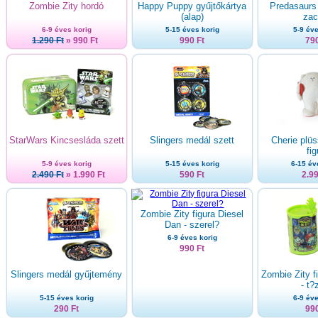
Zombie Zity hordó
Happy Puppy gyűjtőkártya
Predasaurs
(alap)
zac
6-9 éves korig
5-15 éves korig
5-9 éve
1.290 Ft
» 990 Ft
990 Ft
790
StarWars Kincsesláda szett
Slingers medál szett
Cherie plü
fig
5-9 éves korig
5-15 éves korig
6-15 év
2.490 Ft
» 1.990 Ft
590 Ft
2.99
Zombie Zity figura Diesel
Dan - szerel?
6-9 éves korig
990 Ft
Slingers medál gyűjtemény
Zombie Zity fi
- t?
5-15 éves korig
6-9 éve
290 Ft
990