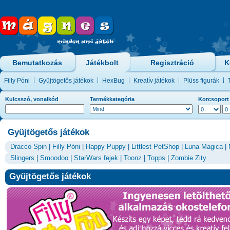
Bemutatkozás
Játékbolt
Regisztráció
K
Filly Póni
Gyüjtögetős játékok
HexBug
Kreatív játékok
Plüss figurák
Kulcsszó, vonalkód
Termékkategória
Korcsoport
Gyüjtögetős játékok
Dracco Spin
|
Filly Póni
|
Happy Puppy
|
Littlest PetShop
|
Luna Magica
|
Slingers
|
Smoodoo
|
StarWars fejek
|
Toonz
|
Topps
|
Zombie Zity
Gyüjtögetős játékok