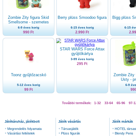
Zombie Zity figura Skid
Berry plüss Smoodoo figura
Bigg plüss S
Smellsome - szemetes
6-9 éves korig
6-15 éves korig
6-15 év
990 Ft
2.990 Ft
2.99
STAR WARS Force Attax
gyűjtőkártya
3-99 éves korig
295 Ft
Toonz gyűjtőzacskó
Zombie Zity 
Usty - p
5-12 éves korig
6-9 éve
99 Ft
990
További termékek:
1-32
33-64
65-96
97-1
Játékáruház, játékbolt
Játék vásárlás
Játék márkák
Megrendelés folyamata
Társasjáték
HOTEL társas
Vásárlási feltételek
Plüss figurák
Blendy Pens