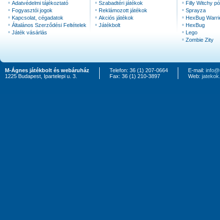
Adatvédelmi tájékoztató
Szabadtéri játékok
Filly Witchy pó
Fogyasztói jogok
Reklámozott játékok
Sprayza
Kapcsolat, cégadatok
Akciós játékok
HexBug Warri
Általános Szerződési Feltételek
Játékbolt
HexBug
Játék vásárlás
Lego
Zombie Zity
M-Ágnes játékbolt és webáruház
Telefon: 36 (1) 207-0664
E-mail:
info@
1225 Budapest, Ipartelepi u. 3.
Fax: 36 (1) 210-3897
Web:
jateko