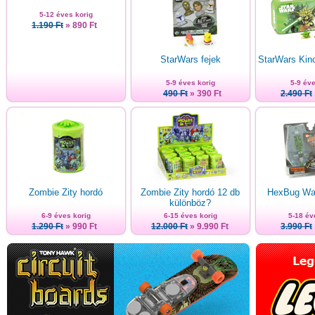
5-12 éves korig
1.190 Ft
» 890 Ft
StarWars fejek
StarWars Kinc
5-9 éves korig
5-9 éve
490 Ft
» 390 Ft
2.490 Ft
Zombie Zity hordó
Zombie Zity hordó 12 db
HexBug War
különböz?
6-9 éves korig
6-15 éves korig
5-18 év
1.290 Ft
» 990 Ft
12.000 Ft
» 9.990 Ft
3.990 Ft