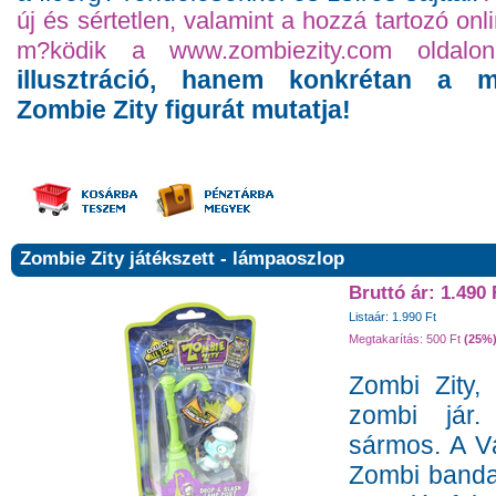
új és sértetlen, valamint a hozzá tartozó onl
m?ködik a www.zombiezity.com oldalon
illusztráció, hanem konkrétan a m
Zombie Zity figurát mutatja!
Zombie Zity játékszett - lámpaoszlop
Bruttó ár: 1.490 
Listaár: 1.990 Ft
Megtakarítás: 500 Ft
(25%
Zombi Zity,
zombi jár.
sármos. A V
Zombi banda