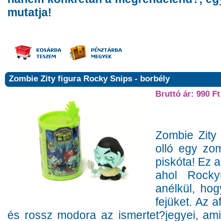
mutatja!
Zombie Zity figura Rocky Snips - borbély
Bruttó ár: 990 Ft
Zombie Zity
olló egy z
piskóta! Ez 
ahol Rocky
anélkül, hog
fejüket. Az a
és rossz modora az ismertet?jegyei, amit