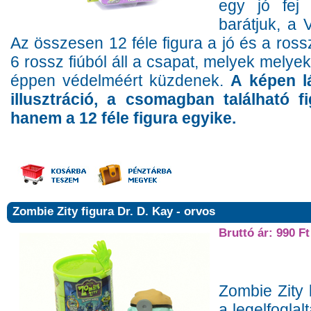
egy jó fej 
barátjuk, a 
Az összesen 12 féle figura a jó és a rossz
6 rossz fiúból áll a csapat, melyek melyek
éppen védelméért küzdenek.
A képen l
illusztráció, a csomagban található 
hanem a 12 féle figura egyike.
Zombie Zity figura Dr. D. Kay - orvos
Bruttó ár: 990 Ft
Zombie Zity 
a legelfogl