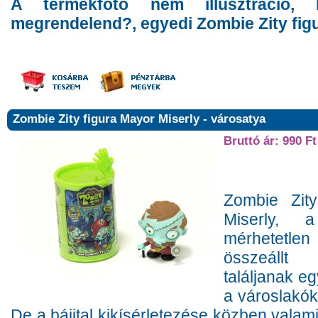
A termékfotó nem illusztráció,
megrendelend?, egyedi Zombie Zity figu
Zombie Zity figura Mayor Miserly - városatya
Bruttó ár: 990 Ft
Zombie Zit
Miserly, 
mérhetetlen
összeállt
találjanak e
a városlakók 
De a bájital kikísérletezése közben valami