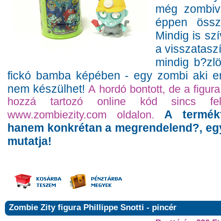
még zombivá
éppen össz
Mindig is szí
a visszatasz
mindig b?zl
fickó bamba képében - egy zombi aki en
nem készülhet!
A hordó bontott, de a figura
hozzá tartozó online kód sincs fe
A termékf
www.zombiezity.com oldalon.
hanem konkrétan a megrendelend?, egye
mutatja!
Zombie Zity figura Phillippe Snotti - pincér