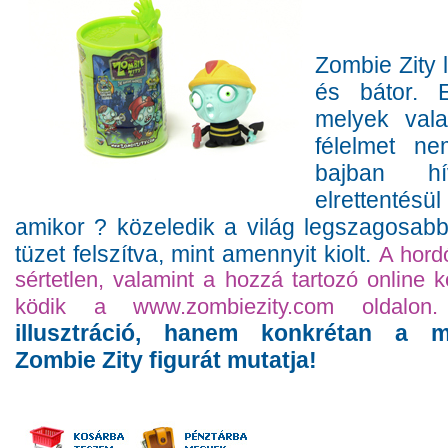
Zombie Zity l
és bátor. 
melyek vala
félelmet n
bajban hí
elrettentés
amikor ? közeledik a világ legszagosab
tüzet felszítva, mint amennyit kiolt.
A hordó
sértetlen, valamint a hozzá tartozó online 
ködik a www.zombiezity.com oldalon.
illusztráció, hanem konkrétan a m
Zombie Zity figurát mutatja!