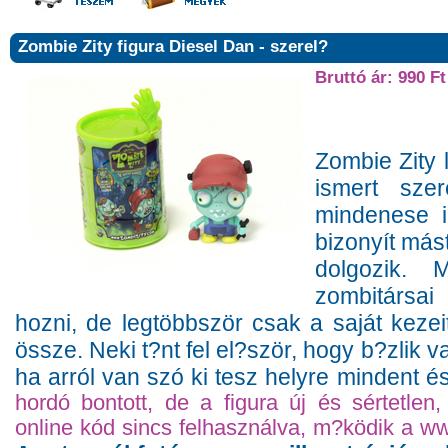
Zombie Zity figura Diesel Dan - szerel?
Bruttó ár: 990 Ft
Zombie Zity 
ismert szer
mindenese i
bizonyít más
dolgozik.
zombitársa
hozni, de legtöbbször csak a saját kezei
össze. Neki t?nt fel el?ször, hogy b?zlik v
ha arról van szó ki tesz helyre mindent é
hordó bontott, de a figura új és sértetlen
online kód sincs felhasználva, m?ködik a w