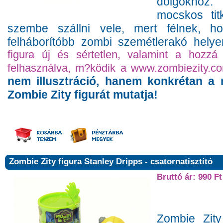
dolgokhoz
mocskos tit
szembe szállni vele, mert félnek, h
felháborítóbb zombi szemétlerakó hely
figura új és sértetlen, valamint a hozzá
felhasználva, m?ködik a www.zombiezity.co
nem illusztráció, hanem konkrétan a
Zombie Zity figurát mutatja!
Zombie Zity figura Stanley Dripps - csatornatisztító
Bruttó ár: 990 Ft
Zombie Zity