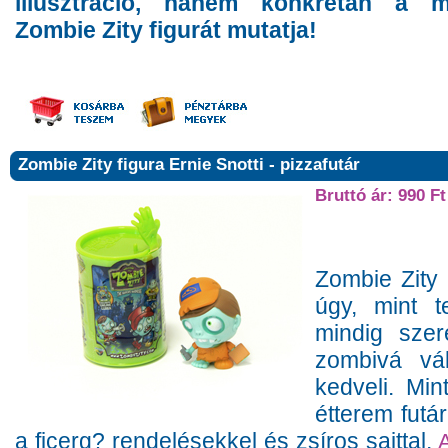
illusztráció, hanem konkrétan a m
Zombie Zity figurát mutatja!
Zombie Zity figura Ernie Snotti - pizzafutár
Bruttó ár: 990 Ft
Zombie Zity 
úgy, mint t
mindig szer
zombivá vál
kedveli. Mi
étterem futá
a ficerg? rendelésekkel és zsíros sajttal.
A