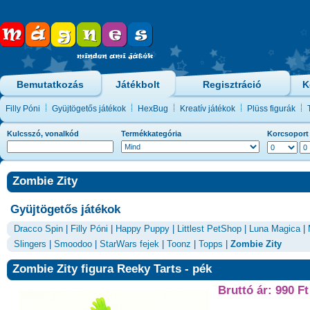
Bemutatkozás
Játékbolt
Regisztráció
K
Filly Póni
Gyüjtögetős játékok
HexBug
Kreatív játékok
Plüss figurák
Kulcsszó, vonalkód
Termékkategória
Korcsoport
Zombie Zity
Gyüjtögetős játékok
Dracco Spin
|
Filly Póni
|
Happy Puppy
|
Littlest PetShop
|
Luna Magica
|
Slingers
|
Smoodoo
|
StarWars fejek
|
Toonz
|
Topps
|
Zombie Zity
Zombie Zity figura Reeky Tarts - pék
Bruttó ár: 990 Ft