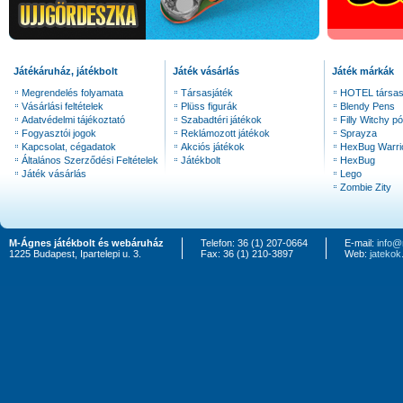
Játékáruház, játékbolt
Játék vásárlás
Játék márkák
Megrendelés folyamata
Társasjáték
HOTEL társas
Vásárlási feltételek
Plüss figurák
Blendy Pens
Adatvédelmi tájékoztató
Szabadtéri játékok
Filly Witchy pó
Fogyasztói jogok
Reklámozott játékok
Sprayza
Kapcsolat, cégadatok
Akciós játékok
HexBug Warri
Általános Szerződési Feltételek
Játékbolt
HexBug
Játék vásárlás
Lego
Zombie Zity
M-Ágnes játékbolt és webáruház
Telefon: 36 (1) 207-0664
E-mail:
info@
1225 Budapest, Ipartelepi u. 3.
Fax: 36 (1) 210-3897
Web:
jateko