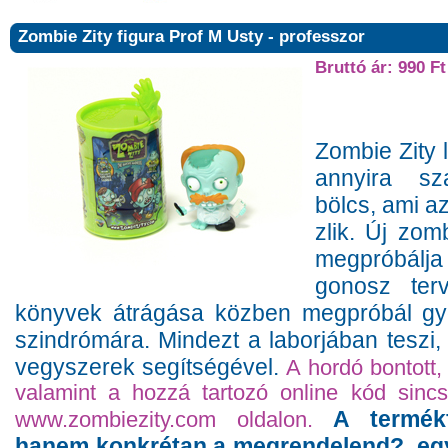
Zombie Zity figura Prof M Usty - professzor
Bruttó ár: 990 Ft
Zombie Zity 
annyira sz
bölcs, ami az
zlik. Új zomb
megpróbálja
gonosz ter
könyvek átrágása közben megpróbál gyó
szindrómára. Mindezt a laborjában teszi
vegyszerek segítségével.
A hordó bontott, 
valamint a hozzá tartozó online kód sinc
A termékf
www.zombiezity.com oldalon.
hanem konkrétan a megrendelend?, egye