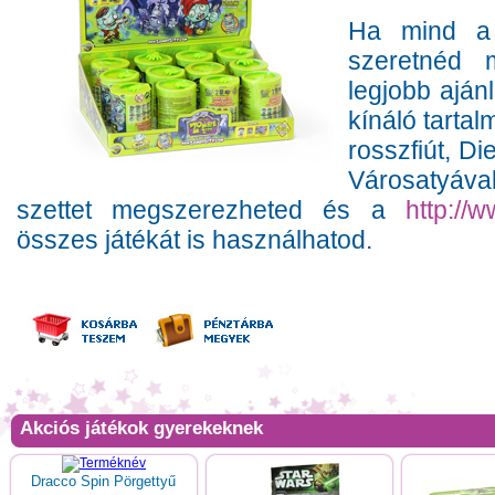
Ha mind a 
szeretnéd 
legjobb aján
kínáló tartal
rosszfiút, D
Városatyáva
szettet megszerezheted és a
http://
összes játékát is használhatod.
Akciós játékok gyerekeknek
Dracco Spin Pörgettyű