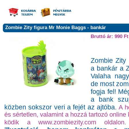
Zombie Zity figura Mr Monie Baggs - bankár
Bruttó ár: 990 Ft
Zombie Zity
a bankár a 
Valaha nagy
de most zom
fogja fel! M
a bank szup
közben sokszor veri a fejét az ajtóba.
A h
és sértetlen, valamint a hozzá tartozó online
ködik a www.zombiezity.com oldalon.