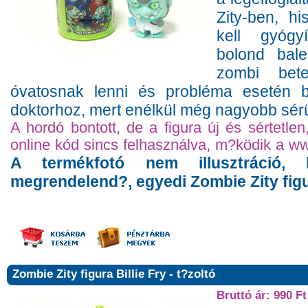
Zity-ben, hi
kell gyógy
bolond bal
zombi bet
óvatosnak lenni és probléma esetén b
doktorhoz, mert enélkül még nagyobb sérü
A hordó bontott, de a figura új és sértetle
online kód sincs felhasználva, m?ködik a w
A termékfotó nem illusztráció,
megrendelend?, egyedi Zombie Zity figu
Zombie Zity figura Billie Fry - t?zoltó
Bruttó ár: 990 Ft