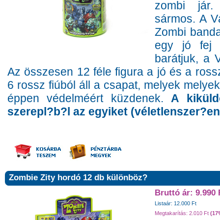
zombi jár.
sármos. A V
Zombi banda
egy jó fej 
barátjuk, a 
Az összesen 12 féle figura a jó és a rossz
6 rossz fiúból áll a csapat, melyek melyek
éppen védelméért küzdenek.
A kikül
szerepl?b?l az egyiket (véletlenszer?en
Zombie Zity hordó 12 db különböz?
Bruttó ár: 9.990 
Listaár: 12.000 Ft
Megtakarítás: 2.010 Ft
(17