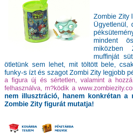
Zombie Zity 
Ügyetlenül,
péksütemény
mindent ö
miközben 
muffinját sü
ötletünk sem lehet, mit töltött bele, cs
funky-s ízt és szagot Zombi Zity legjobb p
a figura új és sértetlen, valamint a hozzá
felhasználva, m?ködik a www.zombiezity.co
nem illusztráció, hanem konkrétan a
Zombie Zity figurát mutatja!