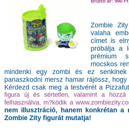
Bruttó ár: 990 Ft
Zombie Zity 
valaha emb
címet is el
próbálja a 
prémium sz
mocskos ren
mindenki egy zombi és ez senkinek
panaszkodni mersz hamar rájössz, hogy
Kérdezd csak meg a testvérét a Pizzafut
figura új és sértetlen, valamint a hozzá
felhasználva, m?ködik a www.zombiezity.co
nem illusztráció, hanem konkrétan a
Zombie Zity figurát mutatja!