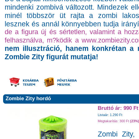
mindenki zombivá változott. Mindezek el
minél többször üt rajta a zombi lako
lesznek és annál könnyebben tudja irányí
de a figura új és sértetlen, valamint a hoz
felhasználva, m?ködik a www.zombiezity.co
nem illusztráció, hanem konkrétan a
Zombie Zity figurát mutatja!
Zombie Zity hordó
Bruttó ár: 990 Ft
Listaár: 1.290 Ft
Megtakarítás: 300 Ft
(23%
Zombi Zity,