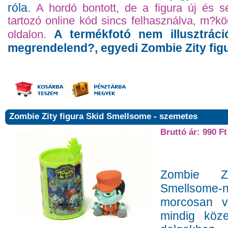
róla.
A hordó bontott, de a figura új és s
tartozó online kód sincs felhasználva, m?k
A termékfotó nem illusztrác
oldalon.
megrendelend?, egyedi Zombie Zity figu
Zombie Zity figura Skid Smellsome - szemetes
Bruttó ár: 990 Ft
Zombie Zi
Smellsom
morcosan v
mindig köze