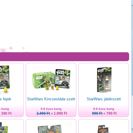
s fejek
StarWars Kincsesláda szett
StarWars játékszett
 korig
5-9 éves korig
5-9 éves korig
 390 Ft
2.490 Ft
» 1.990 Ft
990 Ft
» 790 Ft