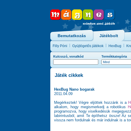
Bemutatkozás
Játékbolt
Filly Póni
Gyüjtögetős játékok
HexBug
Kre
Kulcsszó, vonalkód
Termékkategória
Játék cikkek
HexBug Nano bogarak
2011.04.09
Megérkeztek! Végre eljöttek hozzánk is a
H
alkalom, hogy megismerkedj a robotikus
H
programozva, hogy viselkedésük megegyezzen
labirintusból, amit Te építhetsz össze! Az 
vissza nem fordulnak és már indulnak is a t