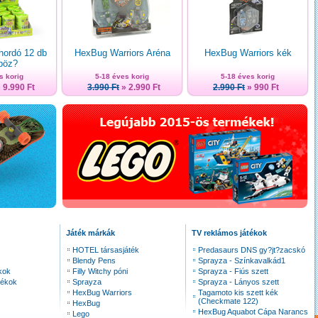
hordó 12 db
HexBug Warriors Aréna
HexBug Warriors kék
böz?
s korig
5-18 éves korig
5-18 éves korig
 9.990 Ft
3.990 Ft
» 2.990 Ft
2.990 Ft
» 990 Ft
Játék márkák
TV reklámos játékok
HOTEL társasjáték
Predasaurs DNS gy?jt?zacskó
Blendy Pens
Sprayza - Színkavalkád1
kok
Filly Witchy póni
Sprayza - Fiús szett
tékok
Sprayza
Sprayza - Lányos szett
HexBug Warriors
Tagamoto kis szett kék
(Checkmate 122)
HexBug
HexBug Aquabot Cápa Narancs
Lego