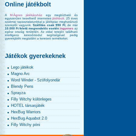
Online játékbolt
A
M-Ágnes játékáruház
egy megbízható és
egyszerűen kezelhető internetes
játékbolt
. 25 éves
szakmai tapasztalatunkkal a játékpiac meghatározó
szereplői vagyunk.
Szállítás csak 990 Ft
, de már
10.000 Ft feletti megrendelés esetén
ingyenes
az
egész ország területén. Az oldal tetején található
intelligens keresőmodul segítségével pedig
gyerekjáték megtalálni a keresett termékeket.
Játékok gyerekeknek
Lego játékok
Magno Arc
Word Winder - Szófolyondár
Blendy Pens
Sprayza
Filly Witchy különleges
HOTEL társasjáték
HexBug Warriors
HexBug Aquabot 2.0
Filly Witchy póni