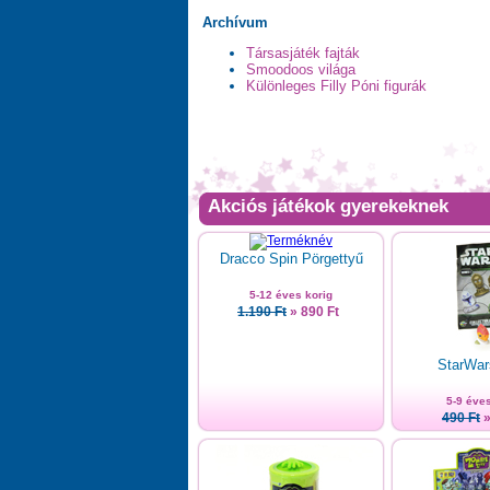
Archívum
Társasjáték fajták
Smoodoos világa
Különleges Filly Póni figurák
Akciós játékok gyerekeknek
Dracco Spin Pörgettyű
5-12 éves korig
1.190 Ft
» 890 Ft
StarWar
5-9 éves
490 Ft
»