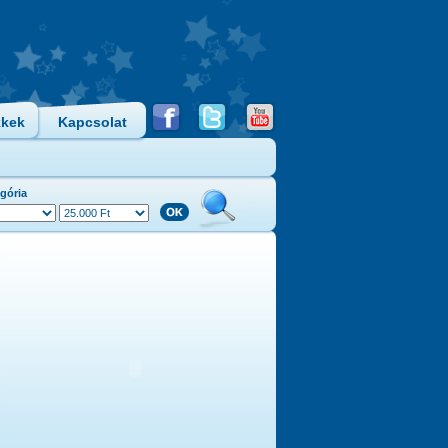
kkek
Kapcsolat
gória