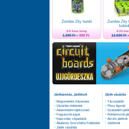
Zombie Zity hordó
Zombie Zity 
külön
6-9 éves korig
6-15 éve
1.290 Ft
» 990 Ft
12.000 Ft
»
Játékáruház, játékbolt
Játék vásárlás
Megrendelés folyamata
Társasjáték
Vásárlási feltételek
Plüss figurák
Adatvédelmi tájékoztató
Szabadtéri játé
Fogyasztói jogok
Reklámozott já
Kapcsolat, cégadatok
Akciós játékok
Általános Szerződési Feltételek
Játékbolt
Játék vásárlás