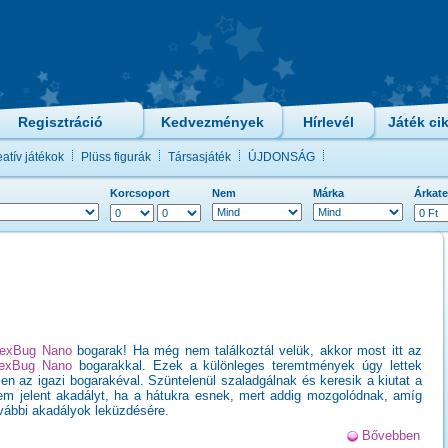
Regisztráció
Kedvezmények
Hírlevél
Játék ci
atív játékok
Plüss figurák
Társasjáték
ÚJDONSÁG
Korcsoport
Nem
Márka
Árkate
exBug Nano
bogarak! Ha még nem találkoztál velük, akkor most itt az
exBug Nano
bogarakkal. Ezek a különleges teremtmények úgy lettek
 az igazi bogarakéval. Szüntelenül szaladgálnak és keresik a kiutat a
sem jelent akadályt, ha a hátukra esnek, mert addig mozgolódnak, amíg
ovábbi akadályok leküzdésére.
Bővebben