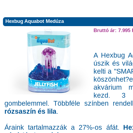
Hexbug Aquabot Medúza
Bruttó ár: 7.995 
A Hexbug A
úszik és vilá
kelti a "SM
köszönhet?en
akvárium m
kezd. 3
gombelemmel. Többféle színben rende
rózsaszín és lila
.
Áraink tartalmazzák a 27%-os áfát.
He