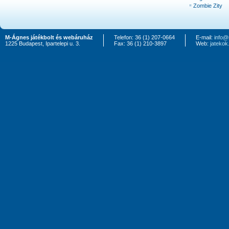
Zombie Zity
M-Ágnes játékbolt és webáruház
Telefon: 36 (1) 207-0664
E-mail:
info@
1225 Budapest, Ipartelepi u. 3.
Fax: 36 (1) 210-3897
Web:
jateko