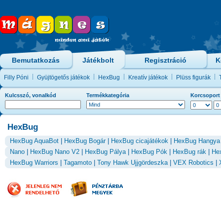
Bemutatkozás
Játékbolt
Regisztráció
K
Filly Póni
Gyüjtögetős játékok
HexBug
Kreatív játékok
Plüss figurák
Kulcsszó, vonalkód
Termékkategória
Korcsoport
HexBug
HexBug AquaBot
|
HexBug Bogár
|
HexBug cicajátékok
|
HexBug Hangya
Nano
|
HexBug Nano V2
|
HexBug Pálya
|
HexBug Pók
|
HexBug rák
|
He
HexBug Warriors
|
Tagamoto
|
Tony Hawk Ujjgördeszka
|
VEX Robotics
|