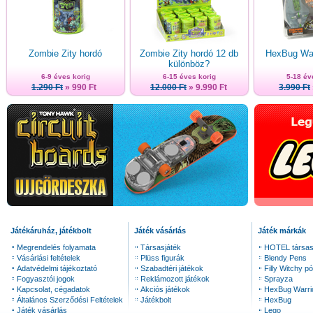
Zombie Zity hordó
Zombie Zity hordó 12 db
HexBug War
különböz?
6-9 éves korig
6-15 éves korig
5-18 év
1.290 Ft
» 990 Ft
12.000 Ft
» 9.990 Ft
3.990 Ft
Játékáruház, játékbolt
Játék vásárlás
Játék márkák
Megrendelés folyamata
Társasjáték
HOTEL társas
Vásárlási feltételek
Plüss figurák
Blendy Pens
Adatvédelmi tájékoztató
Szabadtéri játékok
Filly Witchy pó
Fogyasztói jogok
Reklámozott játékok
Sprayza
Kapcsolat, cégadatok
Akciós játékok
HexBug Warri
Általános Szerződési Feltételek
Játékbolt
HexBug
Játék vásárlás
Lego