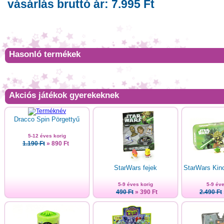
vásárlás bruttó ár: 7.995 Ft
Hasonló termékek
Akciós játékok gyerekeknek
Dracco Spin Pörgettyű
5-12 éves korig
1.190 Ft
» 890 Ft
StarWars fejek
StarWars Kinc
5-9 éves korig
5-9 éve
490 Ft
» 390 Ft
2.490 Ft