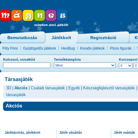
Bemutatkozás
Játékbolt
Regisztráció
K
Filly Póni
Gyüjtögetős játékok
HexBug
Kreatív játékok
Plüss figurák
Kulcsszó, vonalkód
Termékkategória
Korcsoport
Társasjáték
3D
|
Akciós
|
Családi társasjáték
|
Egyéb
|
Készségfejlesztő társasjáték
társasjáték
Akciós
Játékáruház, játékbolt
Játék vásárlás
Játék márkák