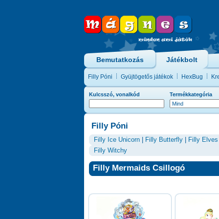
Bemutatkozás
Játékbolt
Filly Póni
Gyüjtögetős játékok
HexBug
Kre
Kulcsszó, vonalkód
Termékkategória
Filly Póni
Filly Ice Unicorn
|
Filly Butterfly
|
Filly Elves
Filly Witchy
Filly Mermaids Csillogó