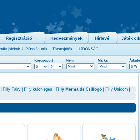
Regisztráció
Kedvezmények
Hírlevél
Játék ci
atív játékok
Plüss figurák
Társasjáték
ÚJDONSÁG
Korcsoport
Nem
Márka
Árkate
|
Filly Fairy
|
Filly különleges
|
Filly Mermaids Csillogó
|
Filly Unicorn
|