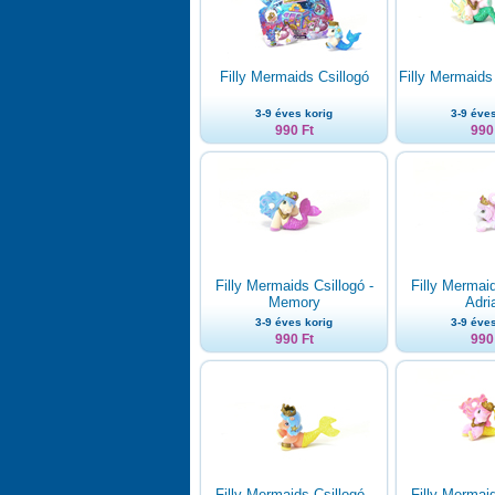
Filly Mermaids Csillogó
Filly Mermaids 
3-9 éves korig
3-9 éves
990 Ft
990
Filly Mermaids Csillogó -
Filly Mermaid
Memory
Adri
3-9 éves korig
3-9 éves
990 Ft
990
Filly Mermaids Csillogó -
Filly Mermaid