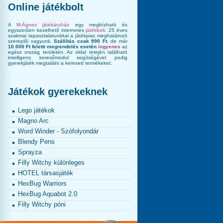
Online játékbolt
A
M-Ágnes játékáruház
egy megbízható és
egyszerűen kezelhető internetes
játékbolt
. 25 éves
szakmai tapasztalatunkkal a játékpiac meghatározó
szereplői vagyunk.
Szállítás csak 990 Ft
, de már
10.000 Ft feletti megrendelés esetén
ingyenes
az
egész ország területén. Az oldal tetején található
intelligens keresőmodul segítségével pedig
gyerekjáték megtalálni a keresett termékeket.
Játékok gyerekeknek
Lego játékok
Magno Arc
Word Winder - Szófolyondár
Blendy Pens
Sprayza
Filly Witchy különleges
HOTEL társasjáték
HexBug Warriors
HexBug Aquabot 2.0
Filly Witchy póni