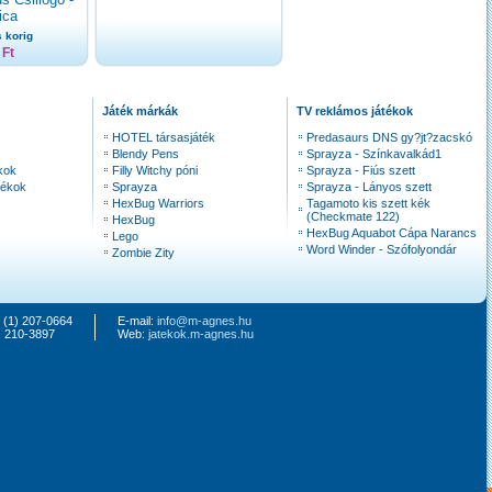
ica
 korig
 Ft
Játék márkák
TV reklámos játékok
HOTEL társasjáték
Predasaurs DNS gy?jt?zacskó
Blendy Pens
Sprayza - Színkavalkád1
kok
Filly Witchy póni
Sprayza - Fiús szett
tékok
Sprayza
Sprayza - Lányos szett
HexBug Warriors
Tagamoto kis szett kék
(Checkmate 122)
HexBug
HexBug Aquabot Cápa Narancs
Lego
Word Winder - Szófolyondár
Zombie Zity
6 (1) 207-0664
E-mail:
info@m-agnes.hu
) 210-3897
Web:
jatekok.m-agnes.hu