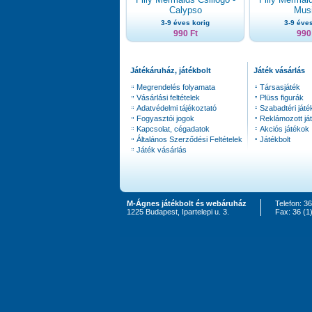
Calypso
Mus
3-9 éves korig
3-9 éves
990 Ft
990
Játékáruház, játékbolt
Játék vásárlás
Megrendelés folyamata
Társasjáték
Vásárlási feltételek
Plüss figurák
Adatvédelmi tájékoztató
Szabadtéri játé
Fogyasztói jogok
Reklámozott já
Kapcsolat, cégadatok
Akciós játékok
Általános Szerződési Feltételek
Játékbolt
Játék vásárlás
M-Ágnes játékbolt és webáruház
Telefon: 3
1225 Budapest, Ipartelepi u. 3.
Fax: 36 (1