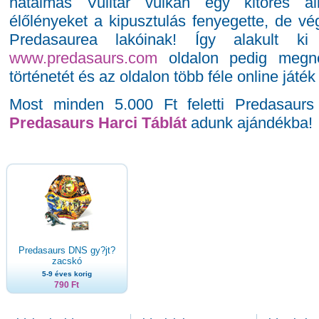
hatalmas Vulltar vulkán egy kitörés al
élőlényeket a kipusztulás fenyegette, de vé
Predasaurea lakóinak! Így alakult k
www.predasaurs.com
oldalon pedig megné
történetét és az oldalon több féle online játék 
Most minden 5.000 Ft feletti Predasaur
Predasaurs Harci Táblát
adunk ajándékba!
Predasaurs DNS gy?jt?
zacskó
5-9 éves korig
790 Ft