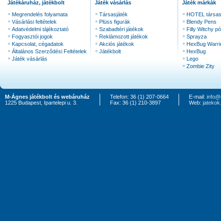
Játékáruház, játékbolt
Játék vásárlás
Játék márkák
Megrendelés folyamata
Társasjáték
HOTEL társas
Vásárlási feltételek
Plüss figurák
Blendy Pens
Adatvédelmi tájékoztató
Szabadtéri játékok
Filly Witchy pó
Fogyasztói jogok
Reklámozott játékok
Sprayza
Kapcsolat, cégadatok
Akciós játékok
HexBug Warri
Általános Szerződési Feltételek
Játékbolt
HexBug
Játék vásárlás
Lego
Zombie Zity
M-Ágnes játékbolt és webáruház
Telefon: 36 (1) 207-0664
E-mail:
info@
1225 Budapest, Ipartelepi u. 3.
Fax: 36 (1) 210-3897
Web:
jateko