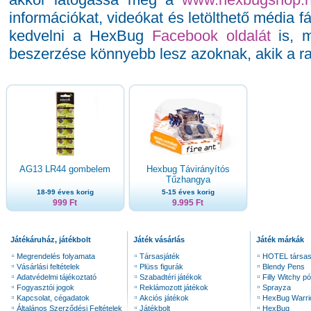
információkat, videókat és letölthető média fá
kedvelni a HexBug
Facebook oldalát
is, m
beszerzése könnyebb lesz azoknak, akik a raj
AG13 LR44 gombelem
Hexbug Távirányítós
Tűzhangya
18-99 éves korig
5-15 éves korig
999 Ft
9.995 Ft
Játékáruház, játékbolt
Játék vásárlás
Játék márkák
Megrendelés folyamata
Társasjáték
HOTEL társas
Vásárlási feltételek
Plüss figurák
Blendy Pens
Adatvédelmi tájékoztató
Szabadtéri játékok
Filly Witchy pó
Fogyasztói jogok
Reklámozott játékok
Sprayza
Kapcsolat, cégadatok
Akciós játékok
HexBug Warri
Általános Szerződési Feltételek
Játékbolt
HexBug