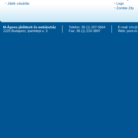
Játék vásárlás
Lego
Zombie Zity
M-Ágnes játékbolt és webáruház
Telefon: 36 (1) 207-0664
E-mail:
info@
1225 Budapest, Ipartelepi u. 3.
Fax: 36 (1) 210-3897
Web:
jateko