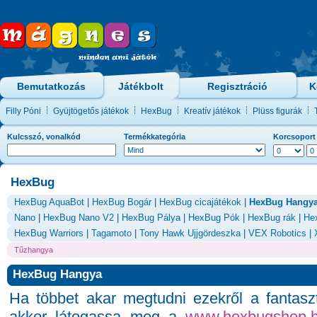
Bemutatkozás
Játékbolt
Regisztráció
K
Filly Póni
Gyüjtögetős játékok
HexBug
Kreatív játékok
Plüss figurák
Kulcsszó, vonalkód
Termékkategória
Korcsoport
HexBug
HexBug AquaBot
|
HexBug Bogár
|
HexBug cicajátékok
|
HexBug Hangy
Nano
|
HexBug Nano V2
|
HexBug Pálya
|
HexBug Pók
|
HexBug rák
|
He
HexBug Warriors
|
Tagamoto
|
Tony Hawk Ujjgördeszka
|
VEX Robotics
|
Tűzhangya
HexBug Hangya
Ha többet akar megtudni ezekről a fantas
akkor látogassa meg a
www.hexbugshop.