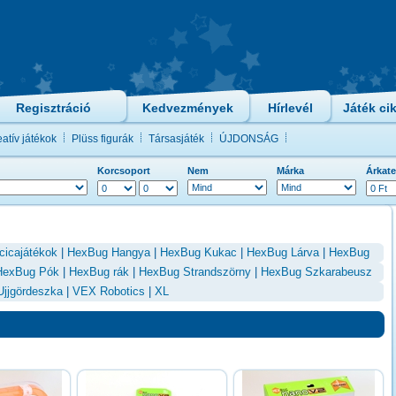
Regisztráció
Kedvezmények
Hírlevél
Játék ci
atív játékok
Plüss figurák
Társasjáték
ÚJDONSÁG
Korcsoport
Nem
Márka
Árkate
cicajátékok
|
HexBug Hangya
|
HexBug Kukac
|
HexBug Lárva
|
HexBug
HexBug Pók
|
HexBug rák
|
HexBug Strandszörny
|
HexBug Szkarabeusz
jjgördeszka
|
VEX Robotics
|
XL