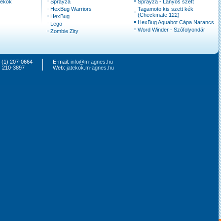
tékok
Sprayza
Sprayza - Lányos szett
HexBug Warriors
Tagamoto kis szett kék
(Checkmate 122)
HexBug
HexBug Aquabot Cápa Narancs
Lego
Word Winder - Szófolyondár
Zombie Zity
6 (1) 207-0664
E-mail:
info@m-agnes.hu
) 210-3897
Web:
jatekok.m-agnes.hu