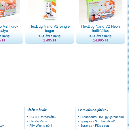
o V2 Hurok
HexBug Nano V2 Single
HexBug Nano V2 Neon
pálya
bogár
Indítóállás
s korig
5-15 éves korig
5-15 éves korig
5 Ft
1.495 Ft
14.995 Ft
Játék márkák
TV reklámos játékok
HOTEL társasjáték
Predasaurs DNS gy?jt?zacskó
Blendy Pens
Sprayza - Színkavalkád1
kok
Filly Witchy póni
Sprayza - Fiús szett