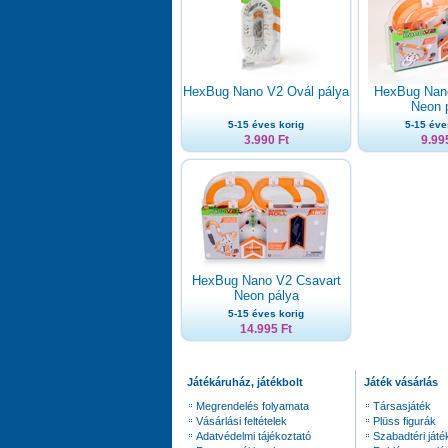
HexBug Nano V2 Ovál pálya
HexBug Nan
Neon 
5-15 éves korig
5-15 éve
3.990 Ft
9.99
HexBug Nano V2 Csavart
Neon pálya
5-15 éves korig
14.995 Ft
Játékáruház, játékbolt
Játék vásárlás
Megrendelés folyamata
Társasjáték
Vásárlási feltételek
Plüss figurák
Adatvédelmi tájékoztató
Szabadtéri játé