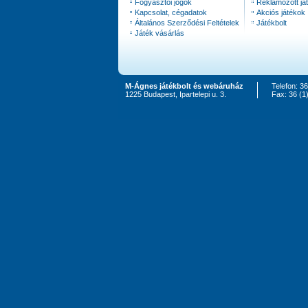
Fogyasztói jogok
Reklámozott já
Kapcsolat, cégadatok
Akciós játékok
Általános Szerződési Feltételek
Játékbolt
Játék vásárlás
M-Ágnes játékbolt és webáruház
Telefon: 3
1225 Budapest, Ipartelepi u. 3.
Fax: 36 (1