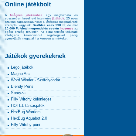
Online játékbolt
A
M-Ágnes játékáruház
egy megbízható és
egyszerűen kezelhető internetes
játékbolt
. 25 éves
szakmai tapasztalatunkkal a játékpiac meghatározó
szereplői vagyunk.
Szállítás csak 990 Ft
, de már
10.000 Ft feletti megrendelés esetén
ingyenes
az
egész ország területén. Az oldal tetején található
intelligens keresőmodul segítségével pedig
gyerekjáték megtalálni a keresett termékeket.
Játékok gyerekeknek
Lego játékok
Magno Arc
Word Winder - Szófolyondár
Blendy Pens
Sprayza
Filly Witchy különleges
HOTEL társasjáték
HexBug Warriors
HexBug Aquabot 2.0
Filly Witchy póni