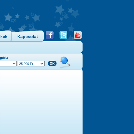
kkek
Kapcsolat
gória