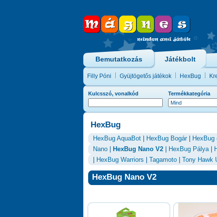
Bemutatkozás
Játékbolt
Filly Póni
Gyüjtögetős játékok
HexBug
Kre
Kulcsszó, vonalkód
Termékkategória
HexBug
HexBug AquaBot
|
HexBug Bogár
|
HexBug 
Nano
|
HexBug Nano V2
|
HexBug Pálya
|
|
HexBug Warriors
|
Tagamoto
|
Tony Hawk U
HexBug Nano V2