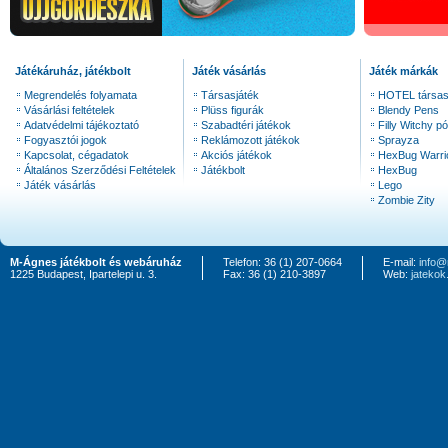
Játékáruház, játékbolt
Játék vásárlás
Játék márkák
Megrendelés folyamata
Társasjáték
HOTEL társas
Vásárlási feltételek
Plüss figurák
Blendy Pens
Adatvédelmi tájékoztató
Szabadtéri játékok
Filly Witchy pó
Fogyasztói jogok
Reklámozott játékok
Sprayza
Kapcsolat, cégadatok
Akciós játékok
HexBug Warri
Általános Szerződési Feltételek
Játékbolt
HexBug
Játék vásárlás
Lego
Zombie Zity
M-Ágnes játékbolt és webáruház
Telefon: 36 (1) 207-0664
E-mail:
info@
1225 Budapest, Ipartelepi u. 3.
Fax: 36 (1) 210-3897
Web:
jateko