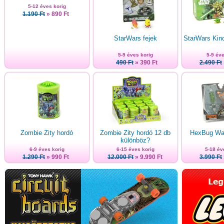
5-12 éves korig
1.190 Ft
» 890 Ft
StarWars fejek
StarWars Kinc
5-9 éves korig
5-9 éve
490 Ft
» 390 Ft
2.490 Ft
Zombie Zity hordó
Zombie Zity hordó 12 db
HexBug War
különböz?
6-9 éves korig
6-15 éves korig
5-18 év
1.290 Ft
» 990 Ft
12.000 Ft
» 9.990 Ft
3.990 Ft