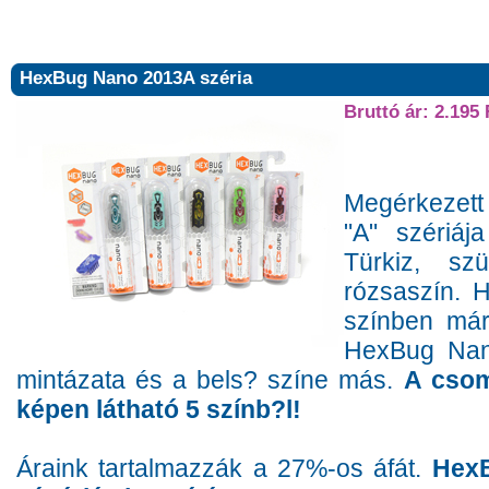
HexBug Nano 2013A széria
Bruttó ár: 2.195 
Megérkezett
"A" szériáj
Türkiz, sz
rózsaszín. 
színben már
HexBug Nan
mintázata és a bels? színe más.
A csom
képen látható 5 színb?l!
Áraink tartalmazzák a 27%-os áfát.
HexB