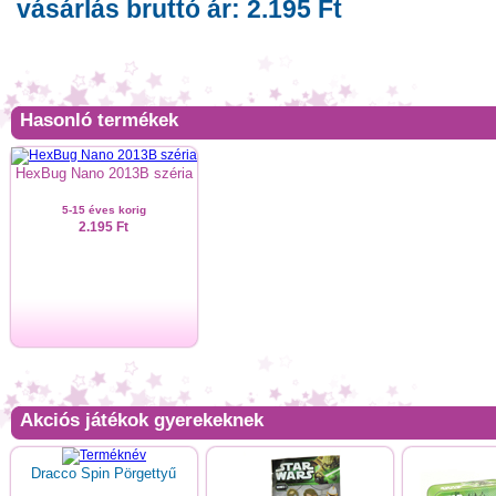
vásárlás bruttó ár: 2.195 Ft
Hasonló termékek
HexBug Nano 2013B széria
5-15 éves korig
2.195 Ft
Akciós játékok gyerekeknek
Dracco Spin Pörgettyű