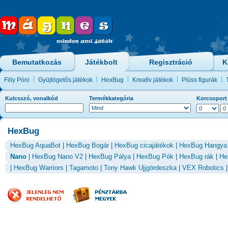
Bemutatkozás
Játékbolt
Regisztráció
K
Filly Póni
Gyüjtögetős játékok
HexBug
Kreatív játékok
Plüss figurák
Kulcsszó, vonalkód
Termékkategória
Korcsoport
HexBug
HexBug AquaBot
|
HexBug Bogár
|
HexBug cicajátékok
|
HexBug Hangya
Nano
|
HexBug Nano V2
|
HexBug Pálya
|
HexBug Pók
|
HexBug rák
|
He
|
HexBug Warriors
|
Tagamoto
|
Tony Hawk Ujjgördeszka
|
VEX Robotics