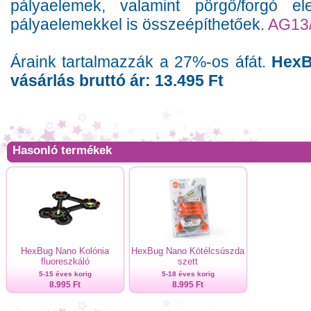
pályaelemek, valamint pörgő/forgó 
pályaelemekkel is összeépíthetőek.
AG13
Áraink tartalmazzák a 27%-os áfát.
HexB
vásárlás bruttó ár: 13.495 Ft
Hasonló termékek
HexBug Nano Kolónia
HexBug Nano Kötélcsúszda
fluoreszkáló
szett
5-15 éves korig
5-18 éves korig
8.995 Ft
8.995 Ft