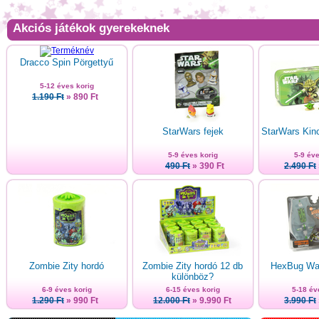
Akciós játékok gyerekeknek
Dracco Spin Pörgettyű
5-12 éves korig
1.190 Ft
» 890 Ft
StarWars fejek
StarWars Kinc
5-9 éves korig
5-9 éve
490 Ft
» 390 Ft
2.490 Ft
Zombie Zity hordó
Zombie Zity hordó 12 db
HexBug War
különböz?
6-9 éves korig
6-15 éves korig
5-18 év
1.290 Ft
» 990 Ft
12.000 Ft
» 9.990 Ft
3.990 Ft