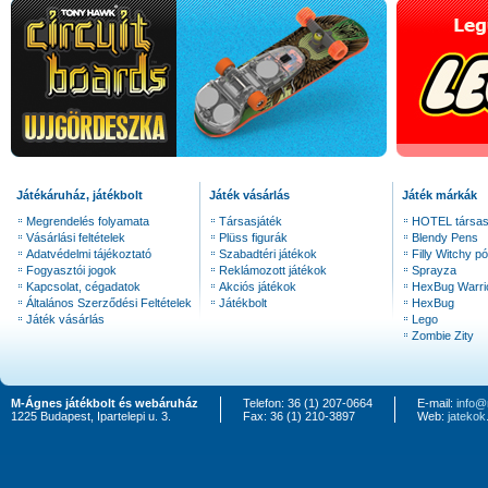
Játékáruház, játékbolt
Játék vásárlás
Játék márkák
Megrendelés folyamata
Társasjáték
HOTEL társas
Vásárlási feltételek
Plüss figurák
Blendy Pens
Adatvédelmi tájékoztató
Szabadtéri játékok
Filly Witchy pó
Fogyasztói jogok
Reklámozott játékok
Sprayza
Kapcsolat, cégadatok
Akciós játékok
HexBug Warri
Általános Szerződési Feltételek
Játékbolt
HexBug
Játék vásárlás
Lego
Zombie Zity
M-Ágnes játékbolt és webáruház
Telefon: 36 (1) 207-0664
E-mail:
info@
1225 Budapest, Ipartelepi u. 3.
Fax: 36 (1) 210-3897
Web:
jateko