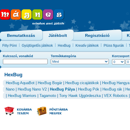
Bemutatkozás
Játékbolt
Regisztráció
K
Filly Póni
Gyüjtögetős játékok
HexBug
Kreatív játékok
Plüss figurák
Kulcsszó, vonalkód
Termékkategória
Korcsoport
HexBug
HexBug AquaBot
|
HexBug Bogár
|
HexBug cicajátékok
|
HexBug Hangya
Nano
|
HexBug Nano V2
|
HexBug Pálya
|
HexBug Pók
|
HexBug rák
|
He
|
HexBug Warriors
|
Tagamoto
|
Tony Hawk Ujjgördeszka
|
VEX Robotics