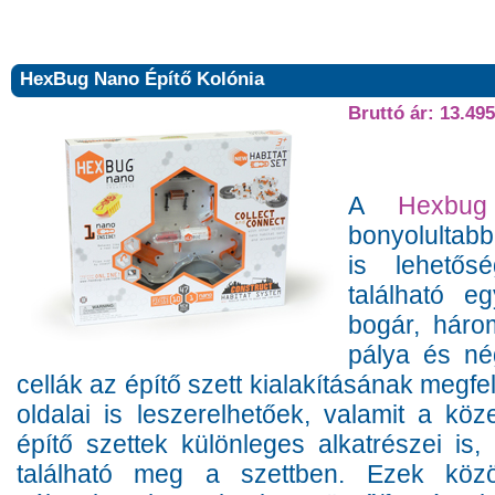
HexBug Nano Építő Kolónia
Bruttó ár: 13.495
A
Hexbu
bonyolultabb
is lehető
található 
bogár, háro
pálya és né
cellák az építő szett kialakításának megfe
oldalai is leszerelhetőek, valamit a köz
építő szettek különleges alkatrészei i
található meg a szettben. Ezek közöt